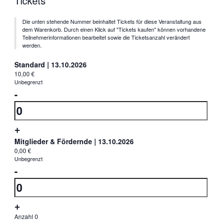
Tickets
Die unten stehende Nummer beinhaltet Tickets für diese Veranstaltung aus
dem Warenkorb. Durch einen Klick auf "Tickets kaufen" können vorhandene
Teilnehmerinformationen bearbeitet sowie die Ticketsanzahl verändert
werden.
Standard | 13.10.2026
10,00
€
Unbegrenzt
Verringern
-
der
Anzahl
Ticketanzahl
Erhöhe
+
für
die
Mitglieder & Fördernde | 13.10.2026
Standard
0,00
€
Ticketsanzahl
Unbegrenzt
|
Verringern
-
für
13.10.2026
der
Anzahl
Standard
Ticketanzahl
|
Erhöhe
+
für
13.10.2026
die
Anzahl
0