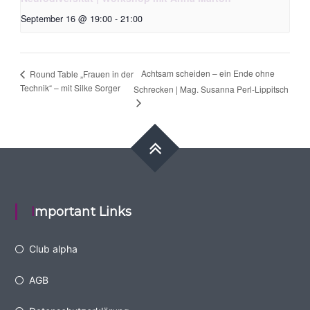
September 16 @ 19:00
-
21:00
Achtsam scheiden – ein Ende ohne
Round Table „Frauen in der
Technik“ – mit Silke Sorger
Schrecken | Mag. Susanna Perl-Lippitsch
Important Links
Club alpha
AGB