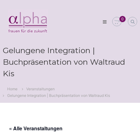
Skip
Club
to
alpha
content
0
Frauen
für
die
Zukunft
Gelungene Integration |
Buchpräsentation von Waltraud
Kis
Home
Veranstaltungen
Gelungene Integration | Buchpräsentation von Waltraud Kis
« Alle Veranstaltungen