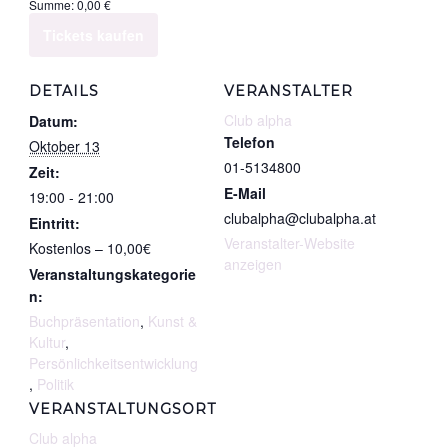
Summe:
0,00
€
Mitglieder
Ticketsanzahl
Tickets kaufen
&
für
Fördernde
Mitglieder
DETAILS
VERANSTALTER
|
&
Club alpha
Datum:
13.10.2026
Fördernde
Telefon
Oktober 13
|
01-5134800
Zeit:
13.10.2026
E-Mail
19:00 - 21:00
clubalpha@clubalpha.at
Eintritt:
Veranstalter-Website
Kostenlos – 10,00€
anzeigen
Veranstaltungskategorie
n:
Buchpräsentation
,
Kunst &
Kultur
,
Persönlichkeitsentwicklung
,
Politik
VERANSTALTUNGSORT
Club alpha