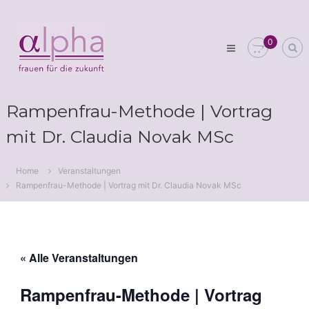
Skip
Club
to
alpha
content
0
Frauen
für
die
Zukunft
Rampenfrau-Methode | Vortrag
mit Dr. Claudia Novak MSc
Home
Veranstaltungen
Rampenfrau-Methode | Vortrag mit Dr. Claudia Novak MSc
« Alle Veranstaltungen
Rampenfrau-Methode | Vortrag