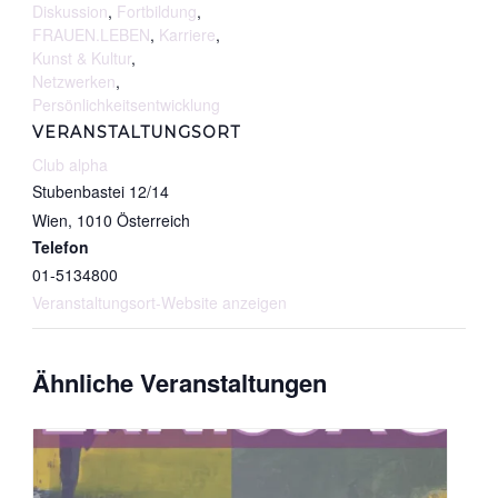
Diskussion
,
Fortbildung
,
FRAUEN.LEBEN
,
Karriere
,
Kunst & Kultur
,
Netzwerken
,
Persönlichkeitsentwicklung
VERANSTALTUNGSORT
Club alpha
Stubenbastei 12/14
Wien
,
1010
Österreich
Telefon
01-5134800
Veranstaltungsort-Website anzeigen
Ähnliche Veranstaltungen