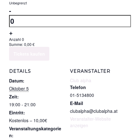
Ticketsanzahl
Unbegrenzt
|
Verringern
-
für
05.10.2026
der
Anzahl
Standard
Ticketanzahl
|
Erhöhe
+
für
05.10.2026
die
Anzahl
0
Summe:
0,00
€
Mitglieder
Ticketsanzahl
Tickets kaufen
&
für
Fördernde
Mitglieder
DETAILS
VERANSTALTER
|
&
Club alpha
Datum:
05.10.2026
Fördernde
Telefon
Oktober 5
|
01-5134800
Zeit:
05.10.2026
E-Mail
19:00 - 21:00
clubalpha@clubalpha.at
Eintritt:
Veranstalter-Website
Kostenlos – 10,00€
anzeigen
Veranstaltungskategorie
n: