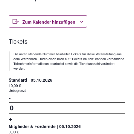
Zum Kalender hinzufügen
Tickets
Die unten stehende Nummer beinhaltet Tickets für diese Veranstaltung aus
dem Warenkorb. Durch einen Klick auf "Tickets kaufen" können vorhandene
Teilnehmerinformationen bearbeitet sowie die Ticketsanzahl verändert
werden.
Standard | 05.10.2026
10,00
€
Unbegrenzt
Verringern
-
der
Anzahl
Ticketanzahl
Erhöhe
+
für
die
Mitglieder & Fördernde | 05.10.2026
Standard
0,00
€