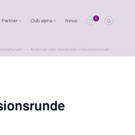
0
 Partner
Club alpha
News
ranstaltungen
Reden wir über Demokratie I Diskussionsrunde
ssionsrunde