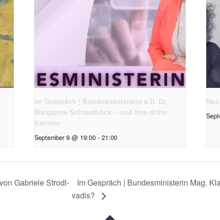
Im Gespräch | Bundesministerin a.D. Dr.
Neu
Margarete Schramböck – und ihre dritte
Sept
Karriere
September 9 @ 19:00
-
21:00
von Gabriele Strodl-
Im Gespräch | Bundesministerin Mag. Kl
vadis?