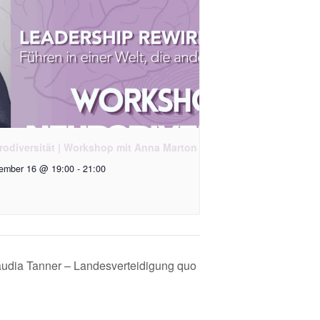
rodiversität | Workshop mit Anna Marton
ember 16 @ 19:00
-
21:00
audia Tanner – Landesverteidigung quo