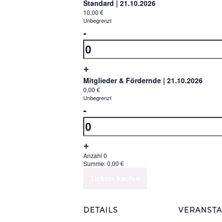
Standard | 21.10.2026
10,00
€
Unbegrenzt
Verringern
-
der
Anzahl
Ticketanzahl
Erhöhe
+
für
die
Mitglieder & Fördernde | 21.10.2026
Standard
0,00
€
Ticketsanzahl
Unbegrenzt
|
Verringern
-
für
21.10.2026
der
Anzahl
Standard
Ticketanzahl
|
Erhöhe
+
für
21.10.2026
die
Anzahl
0
Summe:
0,00
€
Mitglieder
Ticketsanzahl
Tickets kaufen
&
für
Fördernde
Mitglieder
|
DETAILS
VERANSTA
&