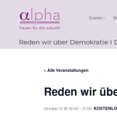
Skip
Club
to
alpha
content
Events
W
Frauen
für
die
Zukunft
Reden wir über Demokratie I 
« Alle Veranstaltungen
Reden wir übe
KOSTENLOS
Oktober 21 @ 19:00
-
21:00