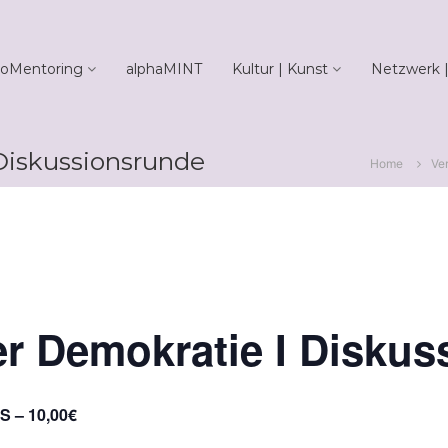
oMentoring
alphaMINT
Kultur | Kunst
Netzwerk |
Diskussionsrunde
Home
Ve
r Demokratie I Disku
 – 10,00€