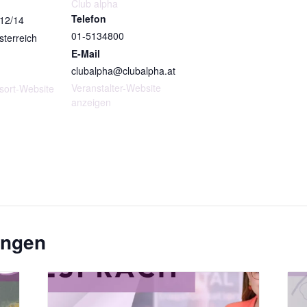
Club alpha
Telefon
 12/14
01-5134800
sterreich
E-Mail
clubalpha@clubalpha.at
Veranstalter-Website
sort-Website
anzeigen
ungen