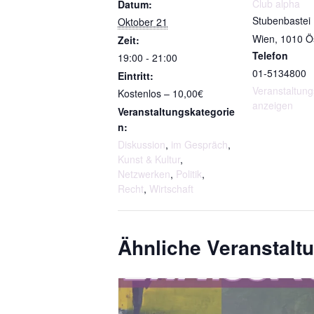
21.10.2026
Club alpha
Datum:
Fördernde
Stubenbastei
Oktober 21
|
Wien
,
1010
Ö
Zeit:
21.10.2026
Telefon
19:00 - 21:00
01-5134800
Eintritt:
Veranstaltung
Kostenlos – 10,00€
anzeigen
Veranstaltungskategorie
n:
Diskussion
,
im Gespräch
,
Kunst & Kultur
,
Netzwerken
,
Politik
,
Recht
,
Wirtschaft
Ähnliche Veranstalt