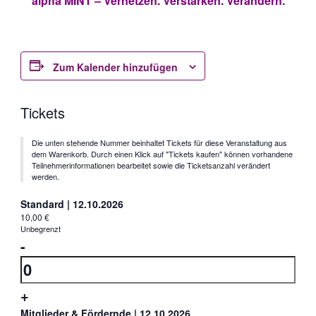
alpha MINT – Vernetzen. Verstärken. Verändern.
Zum Kalender hinzufügen
Tickets
Die unten stehende Nummer beinhaltet Tickets für diese Veranstaltung aus
dem Warenkorb. Durch einen Klick auf "Tickets kaufen" können vorhandene
Teilnehmerinformationen bearbeitet sowie die Ticketsanzahl verändert
werden.
Standard | 12.10.2026
10,00
€
Unbegrenzt
Verringern
-
der
Anzahl
Ticketanzahl
Erhöhe
+
für
die
Mitglieder & Fördernde | 12.10.2026