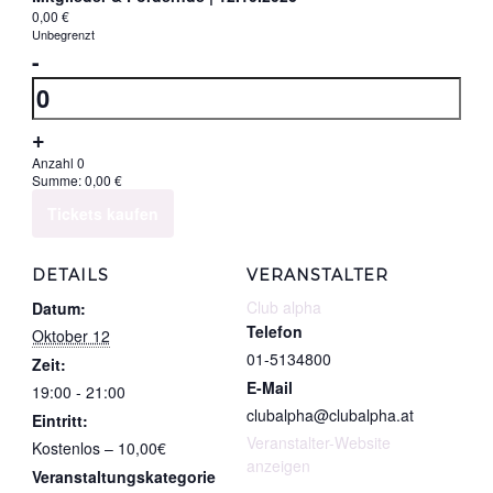
Standard
0,00
€
Ticketsanzahl
Unbegrenzt
|
Verringern
-
für
12.10.2026
der
Anzahl
Standard
Ticketanzahl
|
Erhöhe
+
für
12.10.2026
die
Anzahl
0
Summe:
0,00
€
Mitglieder
Ticketsanzahl
Tickets kaufen
&
für
Fördernde
Mitglieder
DETAILS
VERANSTALTER
|
&
Club alpha
Datum:
12.10.2026
Fördernde
Telefon
Oktober 12
|
01-5134800
Zeit:
12.10.2026
E-Mail
19:00 - 21:00
clubalpha@clubalpha.at
Eintritt:
Veranstalter-Website
Kostenlos – 10,00€
anzeigen
Veranstaltungskategorie