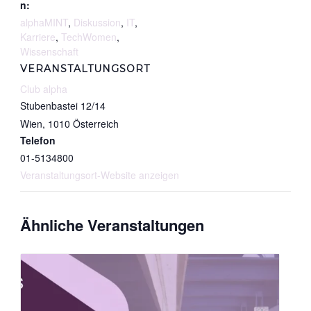
n:
alphaMINT
,
Diskussion
,
IT
,
Karriere
,
TechWomen
,
Wissenschaft
VERANSTALTUNGSORT
Club alpha
Stubenbastei 12/14
Wien
,
1010
Österreich
Telefon
01-5134800
Veranstaltungsort-Website anzeigen
Ähnliche Veranstaltungen