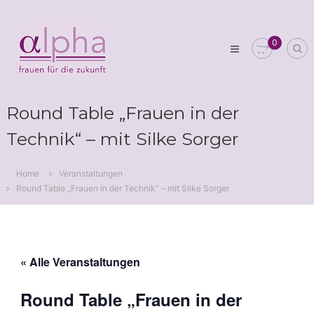
Skip
Club
to
alpha
content
0
Frauen
für
die
Zukunft
Round Table „Frauen in der
Technik“ – mit Silke Sorger
Home
Veranstaltungen
Round Table „Frauen in der Technik“ – mit Silke Sorger
« Alle Veranstaltungen
Round Table „Frauen in der