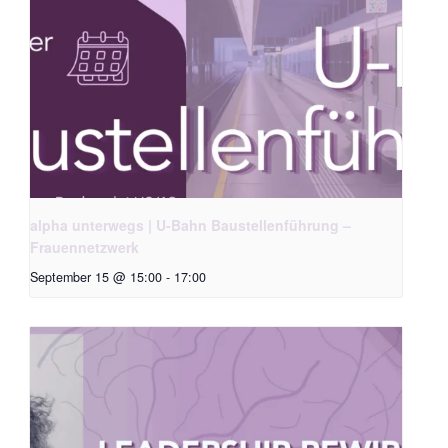
alpha unterwegs | U-Bahn Baustellenführung –
Frauennetzwerk
September 15 @ 15:00
-
17:00