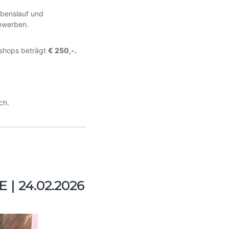
benslauf und
ewerben.
kshops beträgt
€ 250,-.
ch.
| 24.02.2026