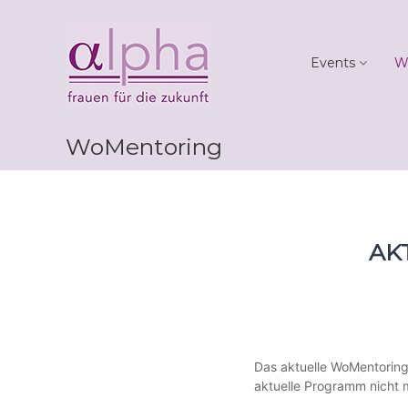
Skip
Club
to
alpha
content
Events
W
Frauen
für
die
Zukunft
WoMentoring
AK
Das aktuelle WoMentoring
aktuelle Programm nicht 