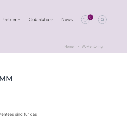
0
 Partner
Club alpha
News
Home
WoMentoring
AMM
entees sind für das