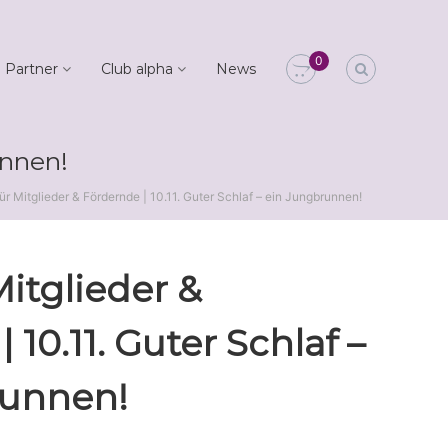
0
 Partner
Club alpha
News
unnen!
ür Mitglieder & Fördernde | 10.11. Guter Schlaf – ein Jungbrunnen!
Mitglieder &
 10.11. Guter Schlaf –
runnen!