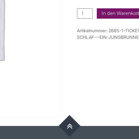
Ticket
In den Warenkor
für
Mitglieder
Artikelnummer:
2685-1-TICKE
&
SCHLAF---EIN-JUNGBRUNNE
Fördernde
|
10.11.
Guter
Schlaf
-
ein
Jungbrunnen!
Menge