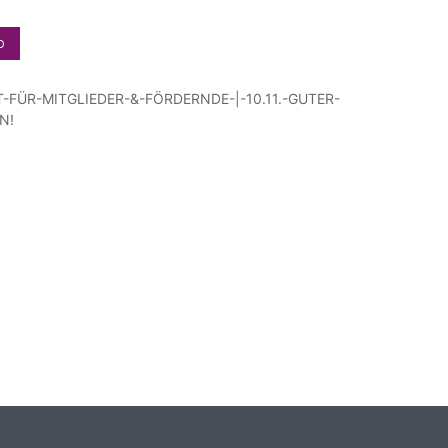
b
T-FÜR-MITGLIEDER-&-FÖRDERNDE-|-10.11.-GUTER-
N!