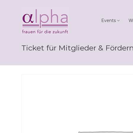
Skip
Club
to
alpha
content
Events
W
Frauen
für
die
Zukunft
Ticket für Mitglieder & Fördern