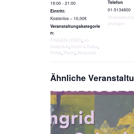
27.10.2026
Telefon
19:00 - 21:00
01-5134800
Eintritt:
Veranstaltung
Kostenlos – 10,00€
anzeigen
Veranstaltungskategorie
n:
FRAUEN.LEBEN
,
im
Gespräch
,
Kunst & Kultur
,
Politik
,
Recht
,
Wirtschaft
Ähnliche Veranstalt