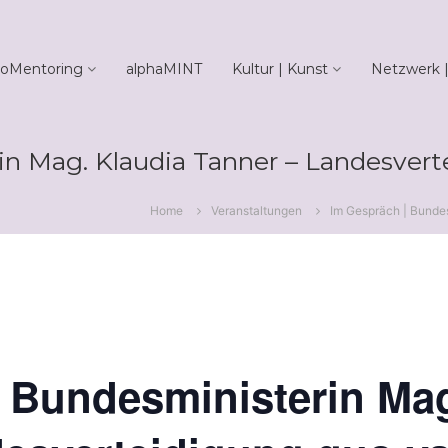
oMentoring
alphaMINT
Kultur | Kunst
Netzwerk |
in Mag. Klaudia Tanner – Landesvert
Home
Veranstaltungen
Im Gespräch | Bundes
 Bundesministerin Mag