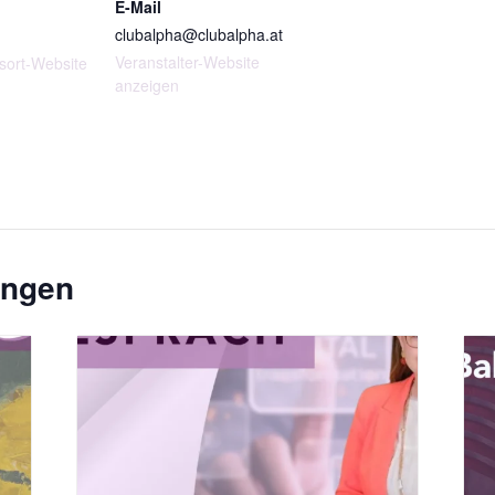
E-Mail
clubalpha@clubalpha.at
Veranstalter-Website
sort-Website
anzeigen
ungen