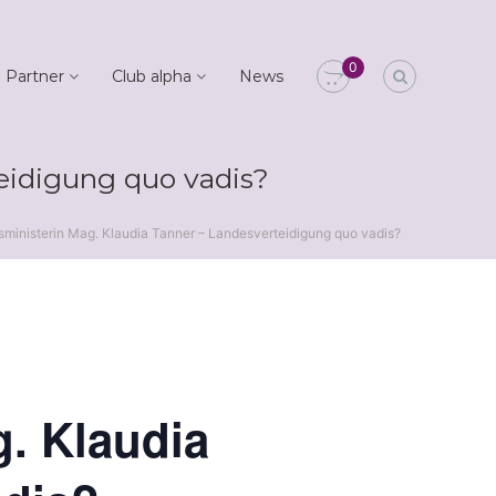
0
 Partner
Club alpha
News
eidigung quo vadis?
ministerin Mag. Klaudia Tanner – Landesverteidigung quo vadis?
. Klaudia