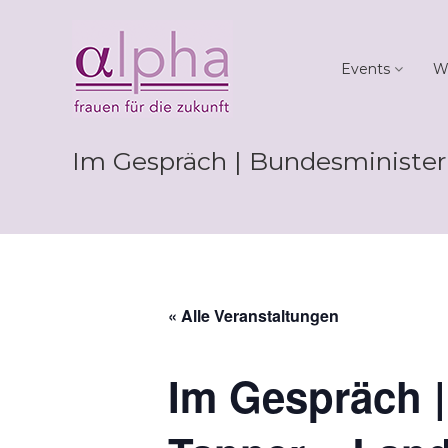
Skip
Club
to
alpha
content
Events
W
Frauen
für
die
Zukunft
Im Gespräch | Bundesminister
« Alle Veranstaltungen
Im Gespräch |