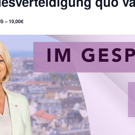
esverteidigung quo v
 – 10,00€