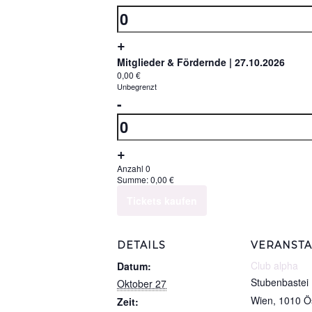
der
Anzahl
Ticketanzahl
Erhöhe
+
für
die
Mitglieder & Fördernde | 27.10.2026
Standard
0,00
€
Ticketsanzahl
Unbegrenzt
|
Verringern
-
für
27.10.2026
der
Anzahl
Standard
Ticketanzahl
|
Erhöhe
+
für
27.10.2026
die
Anzahl
0
Summe:
0,00
€
Mitglieder
Ticketsanzahl
Tickets kaufen
&
für
Fördernde
Mitglieder
|
DETAILS
VERANSTA
&
27.10.2026
Club alpha
Datum:
Fördernde
Stubenbastei
Oktober 27
|
Wien
,
1010
Ö
Zeit: