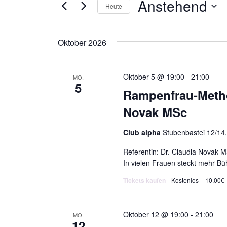
Anstehend
Veranstaltungen
Heute
Datum
wählen.
Oktober 2026
Oktober 5 @ 19:00
-
21:00
MO.
5
Rampenfrau-Method
Novak MSc
Club alpha
Stubenbastei 12/14,
Referentin: Dr. Claudia Novak 
In vielen Frauen steckt mehr Bü
Tickets kaufen
Kostenlos – 10,00€
Oktober 12 @ 19:00
-
21:00
MO.
12