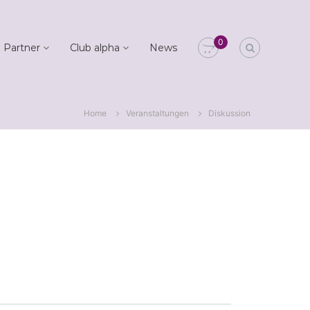
0
 Partner
Club alpha
News
Home
Veranstaltungen
Diskussion