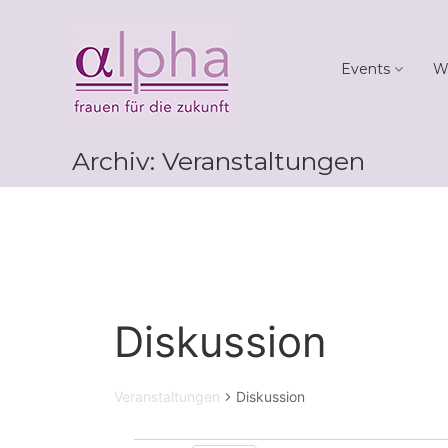
Skip
Club
to
alpha
content
Events
W
Frauen
für
die
Zukunft
Archiv:
Veranstaltungen
Diskussion
Veranstaltungen
Diskussion