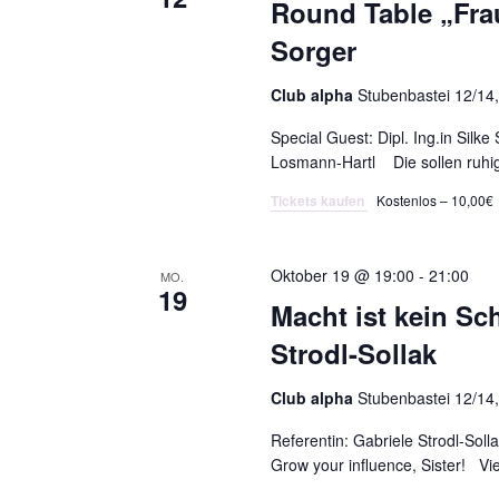
Round Table „Frau
Sorger
Club alpha
Stubenbastei 12/14,
Special Guest: Dipl. Ing.in Silk
Losmann-Hartl Die sollen ruhig
Tickets kaufen
Kostenlos – 10,00€
Oktober 19 @ 19:00
-
21:00
MO.
19
Macht ist kein Sc
Strodl-Sollak
Club alpha
Stubenbastei 12/14,
Referentin: Gabriele Strodl-Sol
Grow your influence, Sister! Vi