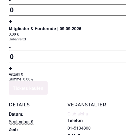
der
Anzahl
Ticketanzahl
Erhöhe
+
für
die
Mitglieder & Fördernde | 09.09.2026
Standard
0,00
€
Ticketsanzahl
Unbegrenzt
|
Verringern
-
für
09.09.2026
der
Anzahl
Standard
Ticketanzahl
|
Erhöhe
+
für
09.09.2026
die
Anzahl
0
Summe:
0,00
€
Mitglieder
Ticketsanzahl
Tickets kaufen
&
für
Fördernde
Mitglieder
DETAILS
VERANSTALTER
|
&
Club alpha
Datum:
09.09.2026
Fördernde
Telefon
September 9
|
01-5134800
Zeit: