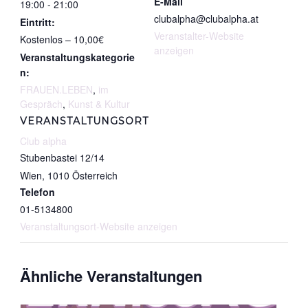
09.09.2026
E-Mail
19:00 - 21:00
clubalpha@clubalpha.at
Eintritt:
Veranstalter-Website
Kostenlos – 10,00€
anzeigen
Veranstaltungskategorie
n:
FRAUEN.LEBEN
,
im
Gespräch
,
Kunst & Kultur
VERANSTALTUNGSORT
Club alpha
Stubenbastei 12/14
Wien
,
1010
Österreich
Telefon
01-5134800
Veranstaltungsort-Website anzeigen
Ähnliche Veranstaltungen