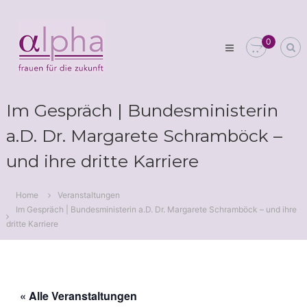
Skip
Club
to
alpha
content
0
Frauen
für
die
Zukunft
Im Gespräch | Bundesministerin
a.D. Dr. Margarete Schramböck –
und ihre dritte Karriere
Home
Veranstaltungen
Im Gespräch | Bundesministerin a.D. Dr. Margarete Schramböck – und ihre
dritte Karriere
« Alle Veranstaltungen