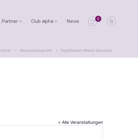
0
 Partner
Club alpha
News
Home
Veranstaltungsorte
Stadttheater Wiener Neustadt
« Alle Veranstaltungen