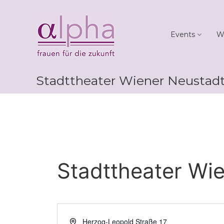
Skip
Club
to
alpha
content
Events
W
Frauen
für
die
Zukunft
Stadttheater Wiener Neustad
Stadttheater Wi
Adresse
Herzog-Leopold Straße 17