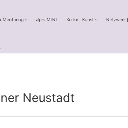
oMentoring
alphaMINT
Kultur | Kunst
Netzwerk |
t
ener Neustadt