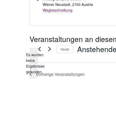
Wiener Neustadt
,
2700
Austria
Wegbeschreibung
Veranstaltungen an diesem
Anstehend
Heute
Es wurden
Datum
keine
wählen.
Notice
Ergebnisse
gefunden.
Vorherige
Veranstaltungen