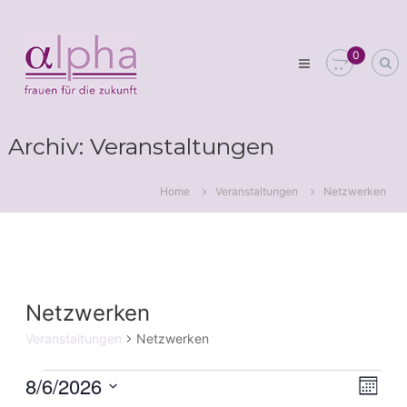
Skip
Club
to
alpha
content
0
Frauen
für
die
Zukunft
Archiv:
Veranstaltungen
Home
Veranstaltungen
Netzwerken
Netzwerken
Veranstaltungen
Netzwerken
8/6/2026
Veranstaltungen
Ver
Ans
Monat