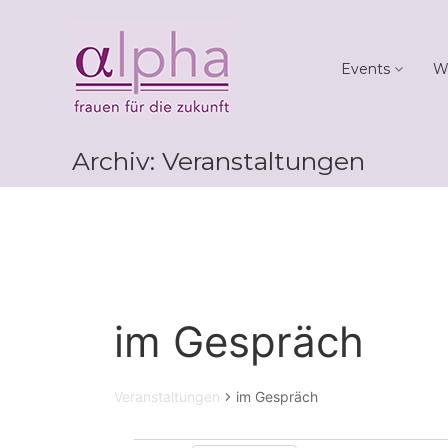
Skip
Club
to
alpha
content
Events
W
Frauen
für
die
Zukunft
Archiv:
Veranstaltungen
im Gespräch
Veranstaltungen
im Gespräch