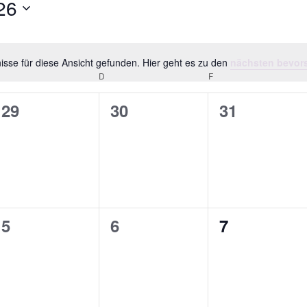
26
sse für diese Ansicht gefunden. Hier geht es zu den
nächsten bevor
Notice
MITTWOCH
D
DONNERSTAG
F
FREITAG
0
0
0
29
30
31
en,
Veranstaltungen,
Veranstaltungen,
Veranstalt
0
0
0
5
6
7
en,
Veranstaltungen,
Veranstaltungen,
Veranstalt