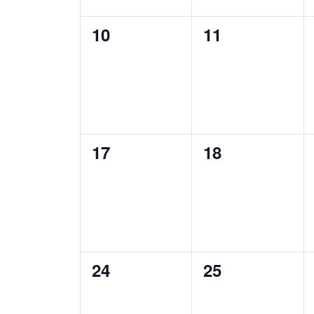
0
0
10
11
Veranstaltungen,
Veranstaltung
0
0
17
18
Veranstaltungen,
Veranstaltung
0
0
24
25
Veranstaltungen,
Veranstaltung