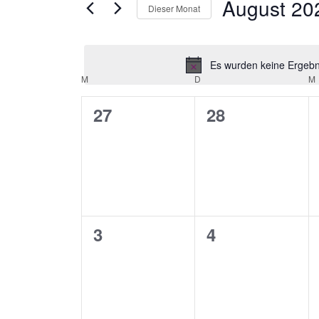
August 20
Veranstaltungen
Dieser Monat
Datum
wählen.
Es wurden keine Ergebni
M
MONTAG
D
DIENSTAG
M
Kalender
0
0
27
28
von
Veranstaltungen,
Veranstaltung
Veranstaltungen
0
0
3
4
Veranstaltungen,
Veranstaltung