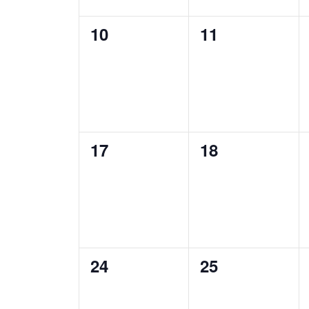
0
0
10
11
Veranstaltungen,
Veranstaltung
0
0
17
18
Veranstaltungen,
Veranstaltung
0
0
24
25
Veranstaltungen,
Veranstaltung