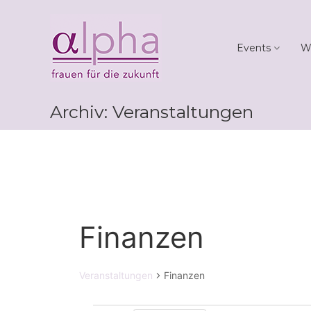
Skip
Club
to
alpha
content
Events
W
Frauen
für
die
Zukunft
Archiv:
Veranstaltungen
Finanzen
Veranstaltungen
Finanzen