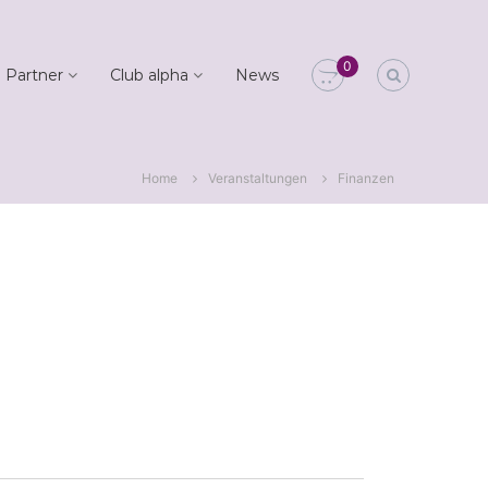
0
 Partner
Club alpha
News
Home
Veranstaltungen
Finanzen