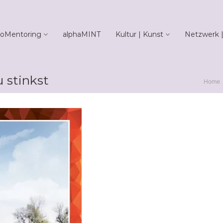
oMentoring
alphaMINT
Kultur | Kunst
Netzwerk |
u stinkst
Home