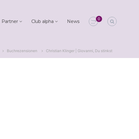
0
 Partner
Club alpha
News
Buchrezensionen
Christian Klinger | Giovanni, Du stinkst