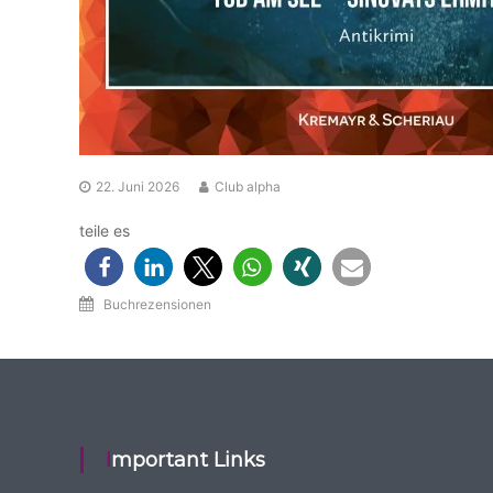
22. Juni 2026
Club alpha
teile es
Buchrezensionen
Important Links