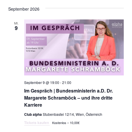
Datum
Ans
Nav
wählen.
September 2026
Nav
MI.
9
September 9 @ 19:00
-
21:00
Im Gespräch | Bundesministerin a.D. Dr.
Margarete Schramböck – und ihre dritte
Karriere
Club alpha
Stubenbastei 12/14, Wien, Österreich
Tickets kaufen
Kostenlos – 10,00€