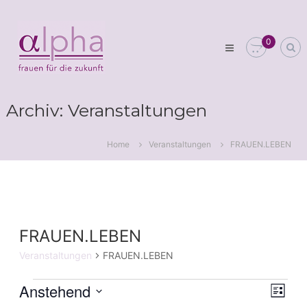
Skip
Club
to
alpha
content
0
Frauen
für
die
Zukunft
Archiv:
Veranstaltungen
Home
Veranstaltungen
FRAUEN.LEBEN
FRAUEN.LEBEN
Veranstaltungen
FRAUEN.LEBEN
Anstehend
Veranstaltungen
Ver
Ans
Liste