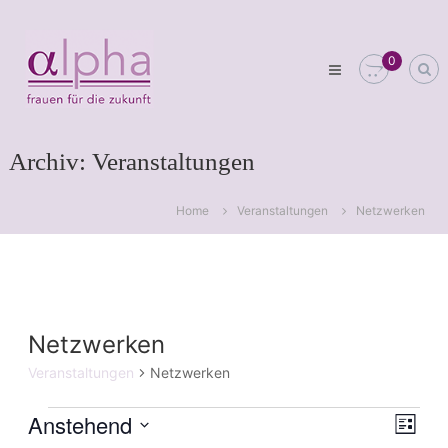
Skip
Club
to
alpha
content
0
Frauen
für
die
Zukunft
Archiv:
Veranstaltungen
Home
Veranstaltungen
Netzwerken
Netzwerken
Veranstaltungen
Netzwerken
Anstehend
Veranstaltungen
Vera
Ansi
Liste