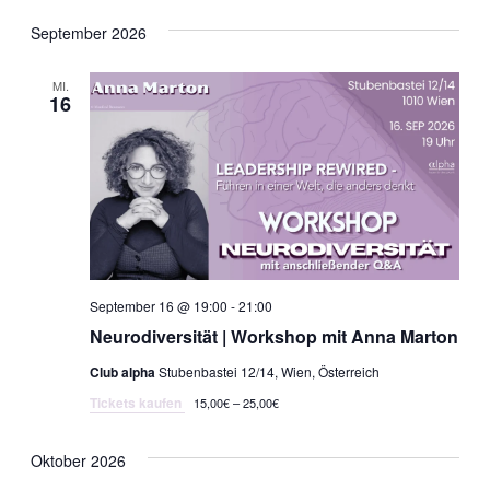
Datum
Ansi
Navi
wählen.
September 2026
Nav
MI.
16
September 16 @ 19:00
-
21:00
Neurodiversität | Workshop mit Anna Marton
Club alpha
Stubenbastei 12/14, Wien, Österreich
Tickets kaufen
15,00€ – 25,00€
Oktober 2026